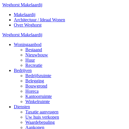
Weghorst Makelaardij
Makelaardij
Architectuur / Ideaal Wonen
Over Weghorst
Weghorst Makelaardij
Woningaanbod
Bestaand
Nieuwbouw
Huur
Recreatie
Bedrijven
Bedrijfsruimte
Belegging
Bouwgrond
Horeca
Kantoorruimte
Winkelruimte
Diensten
Taxatie aanvragen
Uw huis verkopen
Waardebepaling
Aankopen