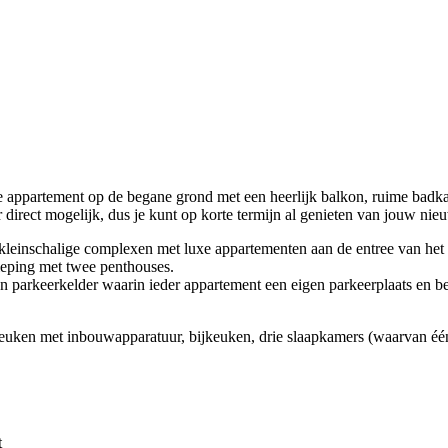
e appartement op de begane grond met een heerlijk balkon, ruime badka
r direct mogelijk, dus je kunt op korte termijn al genieten van jouw nie
 kleinschalige complexen met luxe appartementen aan de entree van het
dieping met twee penthouses.
en parkeerkelder waarin ieder appartement een eigen parkeerplaats en be
n keuken met inbouwapparatuur, bijkeuken, drie slaapkamers (waarvan é
t