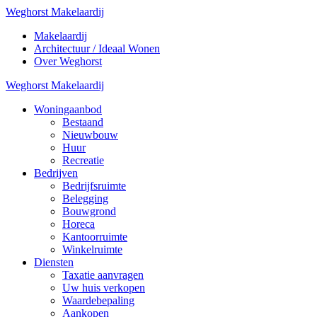
Weghorst Makelaardij
Makelaardij
Architectuur / Ideaal Wonen
Over Weghorst
Weghorst Makelaardij
Woningaanbod
Bestaand
Nieuwbouw
Huur
Recreatie
Bedrijven
Bedrijfsruimte
Belegging
Bouwgrond
Horeca
Kantoorruimte
Winkelruimte
Diensten
Taxatie aanvragen
Uw huis verkopen
Waardebepaling
Aankopen