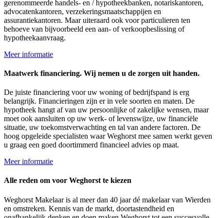
gerenommeerde handels- en / hypotheekbanken, notariskantoren,
advocatenkantoren, verzekeringsmaatschappijen en
assurantiekantoren. Maar uiteraard ook voor particulieren ten
behoeve van bijvoorbeeld een aan- of verkoopbeslissing of
hypotheekaanvraag.
Meer informatie
Maatwerk financiering. Wij nemen u de zorgen uit handen.
De juiste financiering voor uw woning of bedrijfspand is erg
belangrijk. Financieringen zijn er in vele soorten en maten. De
hypotheek hangt af van uw persoonlijke of zakelijke wensen, maar
moet ook aansluiten op uw werk- of levenswijze, uw financiële
situatie, uw toekomstverwachting en tal van andere factoren. De
hoog opgeleide specialisten waar Weghorst mee samen werkt geven
u graag een goed doortimmerd financieel advies op maat.
Meer informatie
Alle reden om voor Weghorst te kiezen
Weghorst Makelaar is al meer dan 40 jaar dé makelaar van Wierden
en omstreken. Kennis van de markt, doortastendheid en
onafhankelijk denken en doen maken Weghorst tot een succesvolle