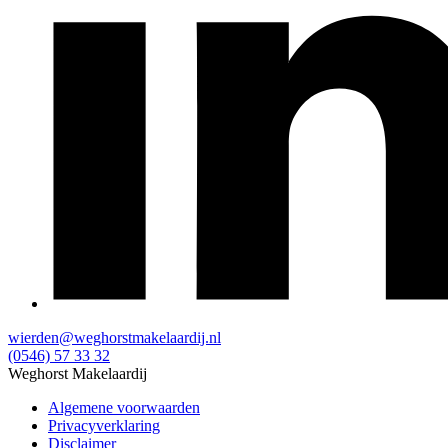
wierden@weghorstmakelaardij.nl
(0546) 57 33 32
Weghorst Makelaardij
Algemene voorwaarden
Privacyverklaring
Disclaimer