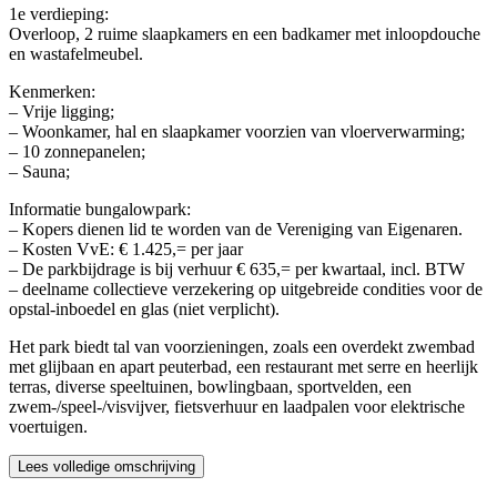
1e verdieping:
Overloop, 2 ruime slaapkamers en een badkamer met inloopdouche
en wastafelmeubel.
Kenmerken:
– Vrije ligging;
– Woonkamer, hal en slaapkamer voorzien van vloerverwarming;
– 10 zonnepanelen;
– Sauna;
Informatie bungalowpark:
– Kopers dienen lid te worden van de Vereniging van Eigenaren.
– Kosten VvE: € 1.425,= per jaar
– De parkbijdrage is bij verhuur € 635,= per kwartaal, incl. BTW
– deelname collectieve verzekering op uitgebreide condities voor de
opstal-inboedel en glas (niet verplicht).
Het park biedt tal van voorzieningen, zoals een overdekt zwembad
met glijbaan en apart peuterbad, een restaurant met serre en heerlijk
terras, diverse speeltuinen, bowlingbaan, sportvelden, een
zwem-/speel-/visvijver, fietsverhuur en laadpalen voor elektrische
voertuigen.
Lees volledige omschrijving