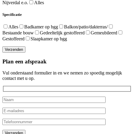
Nijverdal e.o.
Alles
Specificatie
Alles
Badkamer op bgg
Balkon/patio/dakterras/
Bestaande bouw
Gedeeltelijk gestoffeerd
Gemeubileerd
Gestoffeerd
Slaapkamer op bgg
Verzenden
Plan een afspraak
Vul onderstaand formulier in en we nemen zo spoedig mogelijk
contact met u op.
Gelieve dit veld leeg te laten.
Verzenden