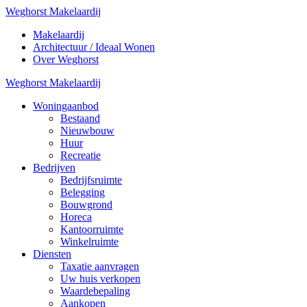
Weghorst Makelaardij
Makelaardij
Architectuur / Ideaal Wonen
Over Weghorst
Weghorst Makelaardij
Woningaanbod
Bestaand
Nieuwbouw
Huur
Recreatie
Bedrijven
Bedrijfsruimte
Belegging
Bouwgrond
Horeca
Kantoorruimte
Winkelruimte
Diensten
Taxatie aanvragen
Uw huis verkopen
Waardebepaling
Aankopen