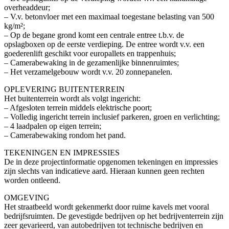
overheaddeur;
– V.v. betonvloer met een maximaal toegestane belasting van 500
kg/m²;
– Op de begane grond komt een centrale entree t.b.v. de
opslagboxen op de eerste verdieping. De entree wordt v.v. een
goederenlift geschikt voor europallets en trappenhuis;
– Camerabewaking in de gezamenlijke binnenruimtes;
– Het verzamelgebouw wordt v.v. 20 zonnepanelen.
OPLEVERING BUITENTERREIN
Het buitenterrein wordt als volgt ingericht:
– Afgesloten terrein middels elektrische poort;
– Volledig ingericht terrein inclusief parkeren, groen en verlichting;
– 4 laadpalen op eigen terrein;
– Camerabewaking rondom het pand.
TEKENINGEN EN IMPRESSIES
De in deze projectinformatie opgenomen tekeningen en impressies
zijn slechts van indicatieve aard. Hieraan kunnen geen rechten
worden ontleend.
OMGEVING
Het straatbeeld wordt gekenmerkt door ruime kavels met vooral
bedrijfsruimten. De gevestigde bedrijven op het bedrijventerrein zijn
zeer gevarieerd, van autobedrijven tot technische bedrijven en