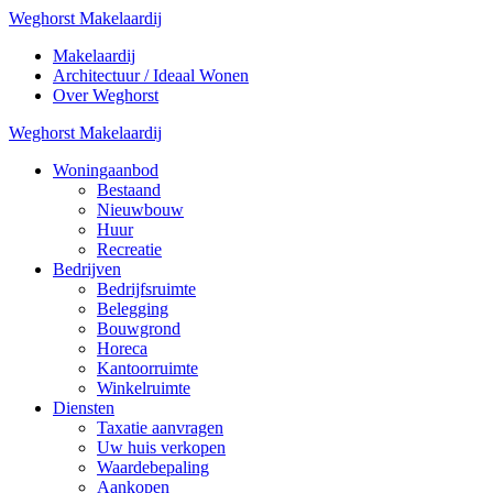
Weghorst Makelaardij
Makelaardij
Architectuur / Ideaal Wonen
Over Weghorst
Weghorst Makelaardij
Woningaanbod
Bestaand
Nieuwbouw
Huur
Recreatie
Bedrijven
Bedrijfsruimte
Belegging
Bouwgrond
Horeca
Kantoorruimte
Winkelruimte
Diensten
Taxatie aanvragen
Uw huis verkopen
Waardebepaling
Aankopen