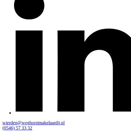
wierden@weghorstmakelaardij.nl
(0546) 57 33 32