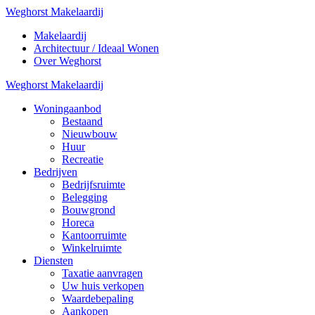
Weghorst Makelaardij
Makelaardij
Architectuur / Ideaal Wonen
Over Weghorst
Weghorst Makelaardij
Woningaanbod
Bestaand
Nieuwbouw
Huur
Recreatie
Bedrijven
Bedrijfsruimte
Belegging
Bouwgrond
Horeca
Kantoorruimte
Winkelruimte
Diensten
Taxatie aanvragen
Uw huis verkopen
Waardebepaling
Aankopen