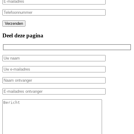
Gelieve dit veld leeg te laten.
Verzenden
Deel deze pagina