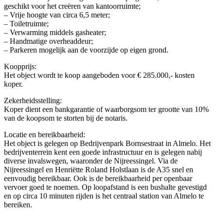
geschikt voor het creëren van kantoorruimte;
– Vrije hoogte van circa 6,5 meter;
– Toiletruimte;
– Verwarming middels gasheater;
– Handmatige overheaddeur;
– Parkeren mogelijk aan de voorzijde op eigen grond.
Koopprijs:
Het object wordt te koop aangeboden voor € 285.000,- kosten
koper.
Zekerheidsstelling:
Koper dient een bankgarantie of waarborgsom ter grootte van 10%
van de koopsom te storten bij de notaris.
Locatie en bereikbaarheid:
Het object is gelegen op Bedrijvenpark Bornsestraat in Almelo. Het
bedrijventerrein kent een goede infrastructuur en is gelegen nabij
diverse invalswegen, waaronder de Nijreessingel. Via de
Nijreessingel en Henriëtte Roland Holstlaan is de A35 snel en
eenvoudig bereikbaar. Ook is de bereikbaarheid per openbaar
vervoer goed te noemen. Op loopafstand is een bushalte gevestigd
en op circa 10 minuten rijden is het centraal station van Almelo te
bereiken.